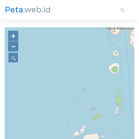
Peta
.web.id
+
−