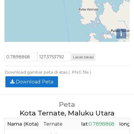
i
Lacak lokasi
Download gambar peta di atas ( .PNG file )
Download Peta
Peta
Kota Ternate, Maluku Utara
Nama (Kota)
Ternate
lat
:
0.7898868
long
:
1