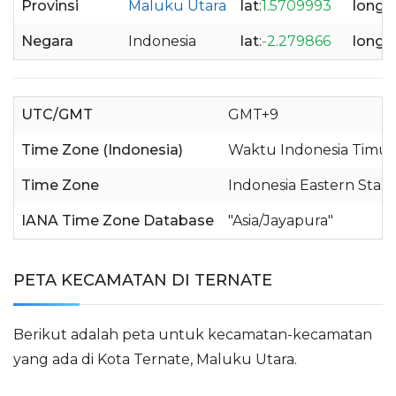
Provinsi
Maluku Utara
lat
:
1.5709993
long
:
1
Negara
Indonesia
lat
:
-2.279866
long
:
1
UTC/GMT
GMT+9
Time Zone (Indonesia)
Waktu Indonesia Timur
Time Zone
Indonesia Eastern Stan
IANA Time Zone Database
"Asia/Jayapura"
PETA KECAMATAN DI TERNATE
Berikut adalah peta untuk kecamatan-kecamatan
yang ada di Kota Ternate, Maluku Utara.