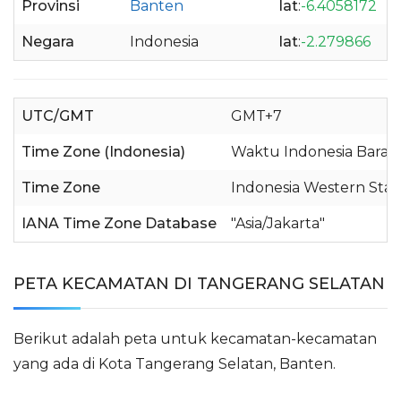
Provinsi
Banten
lat
:
-6.4058172
l
Negara
Indonesia
lat
:
-2.279866
l
UTC/GMT
GMT+7
Time Zone (Indonesia)
Waktu Indonesia Barat 
Time Zone
Indonesia Western Sta
IANA Time Zone Database
"Asia/Jakarta"
PETA KECAMATAN DI TANGERANG SELATAN
Berikut adalah peta untuk kecamatan-kecamatan
yang ada di Kota Tangerang Selatan, Banten.