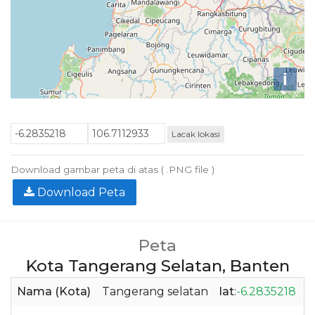
i
Lacak lokasi
Download gambar peta di atas ( .PNG file )
Download Peta
Peta
Kota Tangerang Selatan, Banten
Nama (Kota)
Tangerang selatan
lat
:
-6.2835218
l