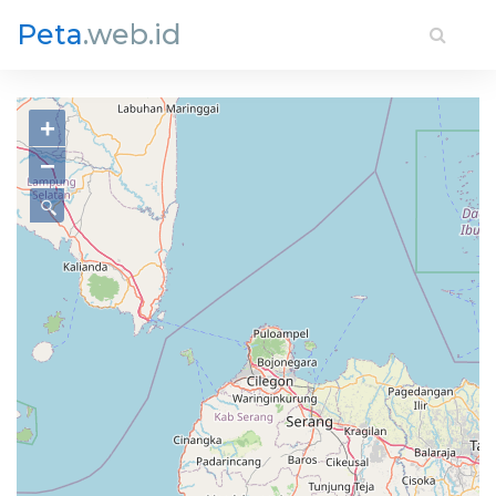
Peta
.web.id
+
−