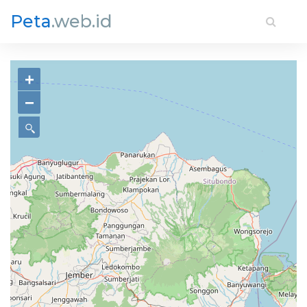
Peta
.web.id
+
−