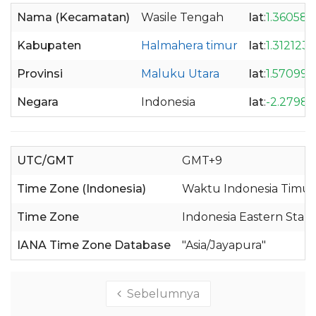
Nama (Kecamatan)
Wasile Tengah
lat
:
1.360581
Kabupaten
Halmahera timur
lat
:
1.3121235
Provinsi
Maluku Utara
lat
:
1.570999
Negara
Indonesia
lat
:
-2.27986
UTC/GMT
GMT+9
Time Zone (Indonesia)
Waktu Indonesia Timur
Time Zone
Indonesia Eastern Stan
IANA Time Zone Database
"Asia/Jayapura"
Sebelumnya