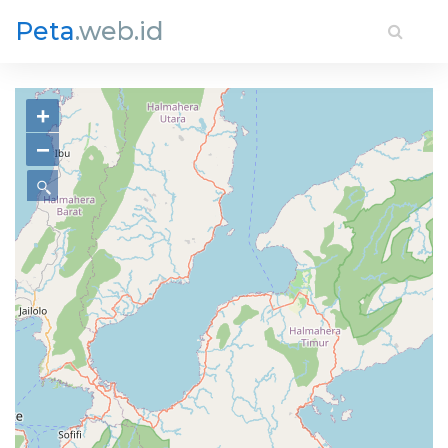
Peta
.web.id
+
−