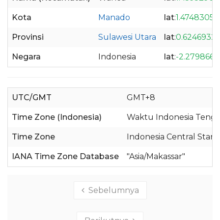
Kota
Manado
lat
:
1.4748305
Provinsi
Sulawesi Utara
lat
:
0.6246932
Negara
Indonesia
lat
:
-2.279866
UTC/GMT
GMT+8
Time Zone (Indonesia)
Waktu Indonesia Tenga
Time Zone
Indonesia Central Stan
IANA Time Zone Database
"Asia/Makassar"
Sebelumnya