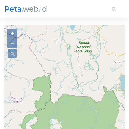
Peta
.web.id
+
−