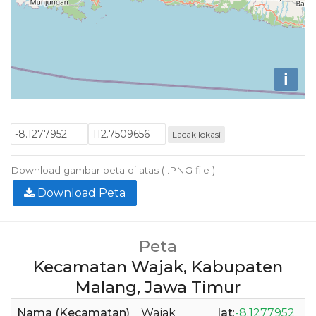
i
Lacak lokasi
Download gambar peta di atas ( .PNG file )
Download Peta
Peta
Kecamatan Wajak, Kabupaten
Malang, Jawa Timur
Nama (Kecamatan)
Wajak
lat
:
-8.1277952
l