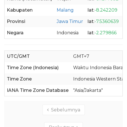
Kabupaten
Malang
lat
:
-8.242209
l
Provinsi
Jawa Timur
lat
:
-7.5360639
l
Negara
Indonesia
lat
:
-2.279866
l
UTC/GMT
GMT+7
Time Zone (Indonesia)
Waktu Indonesia Barat 
Time Zone
Indonesia Western Sta
IANA Time Zone Database
"Asia/Jakarta"
Sebelumnya