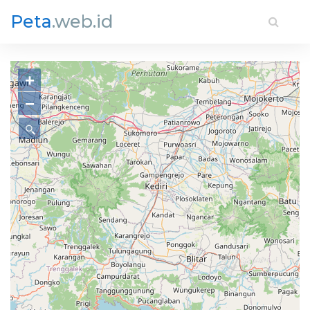
Peta
.web.id
+
−