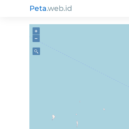
Peta
.web.id
+
−