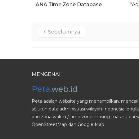
IANA Time Zone Database
"As
Sebelumnya
MENGENAI
Peta
.web.id
Peta adalah website yang menampilkan, mencari 
seluruh data administrasi wilayah Indonesia leng
dan zona waktu / time zone masing-masing daera
OpenStreetMap dan Google Map