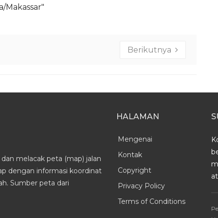
ia/Makassar"
Berikutnya
HALAMAN
S
Mengenai
K
b
Kontak
dan melacak peta (map) jalan
m
Copyright
kap dengan informasi koordinat
a
h. Sumber peta dari
Privacy Policy
Terms of Conditions
Pe