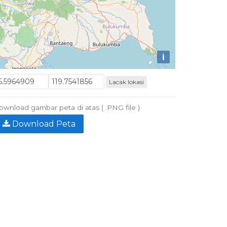
i
Lacak lokasi
wnload gambar peta di atas ( .PNG file )
Download Peta