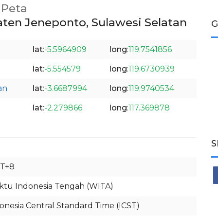
Peta
ten Jeneponto, Sulawesi Selatan
G
lat
:
-5.5964909
long
:
119.7541856
lat
:
-5.554579
long
:
119.6730939
an
lat
:
-3.6687994
long
:
119.9740534
lat
:
-2.279866
long
:
117.369878
S
T+8
tu Indonesia Tengah (WITA)
onesia Central Standard Time (ICST)