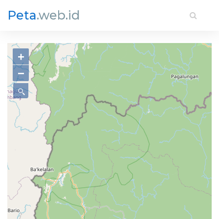
Peta
.web.id
+
−