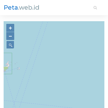
Peta
.web.id
+
−