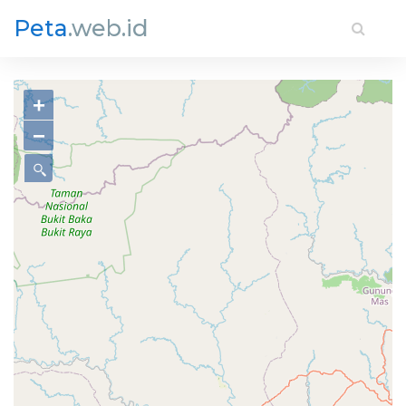
Peta
.web.id
+
−