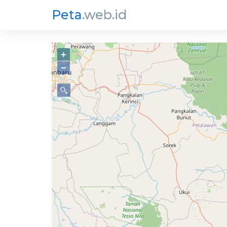
Peta
.web.id
+
−