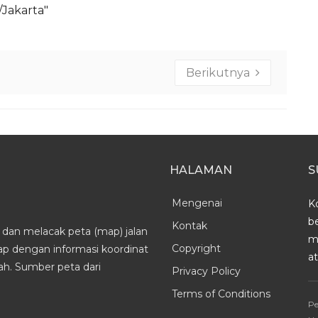
a/Jakarta"
Berikutnya
HALAMAN
S
Mengenai
K
b
Kontak
dan melacak peta (map) jalan
m
Copyright
kap dengan informasi koordinat
a
h. Sumber peta dari
Privacy Policy
Terms of Conditions
Pe