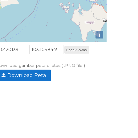
i
Lacak lokasi
wnload gambar peta di atas ( .PNG file )
Download Peta