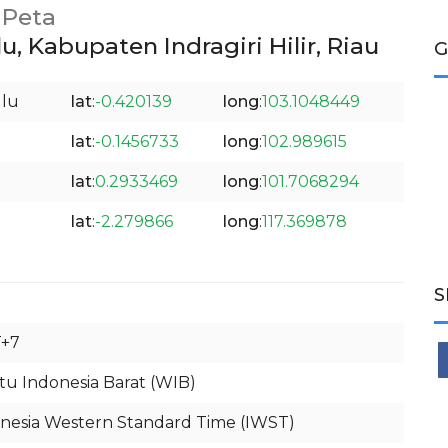
Peta
 Kabupaten Indragiri Hilir, Riau
G
ulu
lat
:
-0.420139
long
:
103.1048449
lat
:
-0.1456733
long
:
102.989615
lat
:
0.2933469
long
:
101.7068294
lat
:
-2.279866
long
:
117.369878
S
+7
u Indonesia Barat (WIB)
nesia Western Standard Time (IWST)