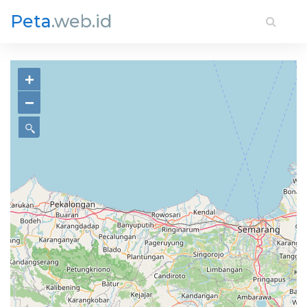
Peta
.web.id
+
−