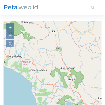
Peta
.web.id
+
−