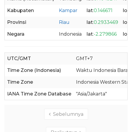
Kabupaten
Kampar
lat
:
0.146671
lon
Provinsi
Riau
lat
:
0.2933469
lon
Negara
Indonesia
lat
:
-2.279866
lon
UTC/GMT
GMT+7
Time Zone (Indonesia)
Waktu Indonesia Barat 
Time Zone
Indonesia Western Sta
IANA Time Zone Database
"Asia/Jakarta"
Sebelumnya