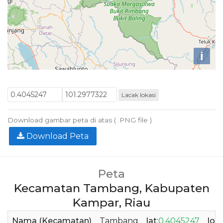
i
Lacak lokasi
Download gambar peta di atas ( .PNG file )
Download Peta
Peta
Kecamatan Tambang, Kabupaten
Kampar, Riau
Nama (Kecamatan)
Tambang
lat
:
0.4045247
lon