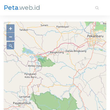
Peta
.web.id
+
−