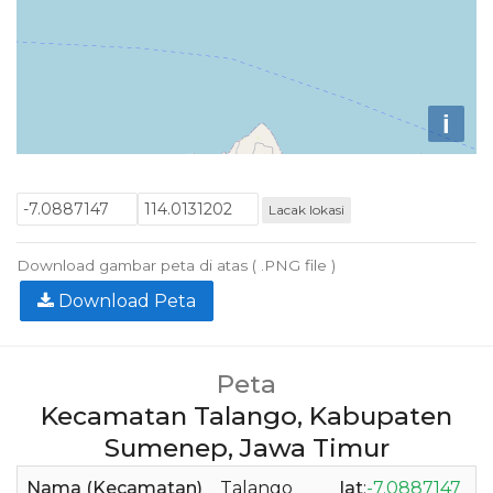
i
Lacak lokasi
Download gambar peta di atas ( .PNG file )
Download Peta
Peta
Kecamatan Talango, Kabupaten
Sumenep, Jawa Timur
Nama (Kecamatan)
Talango
lat
:
-7.0887147
l