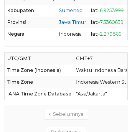
Kabupaten
Sumenep
lat
:
-6.9253999
l
Provinsi
Jawa Timur
lat
:
-7.5360639
l
Negara
Indonesia
lat
:
-2.279866
l
UTC/GMT
GMT+7
Time Zone (Indonesia)
Waktu Indonesia Barat 
Time Zone
Indonesia Western Sta
IANA Time Zone Database
"Asia/Jakarta"
Sebelumnya