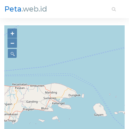
Peta
.web.id
+
−