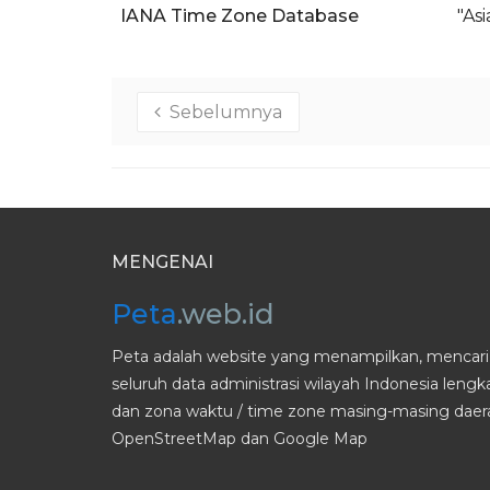
IANA Time Zone Database
"As
Sebelumnya
MENGENAI
Peta
.web.id
Peta adalah website yang menampilkan, mencari 
seluruh data administrasi wilayah Indonesia leng
dan zona waktu / time zone masing-masing daera
OpenStreetMap dan Google Map