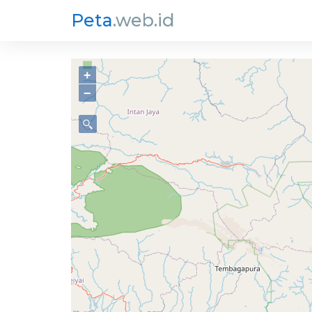
Peta
.web.id
+
−