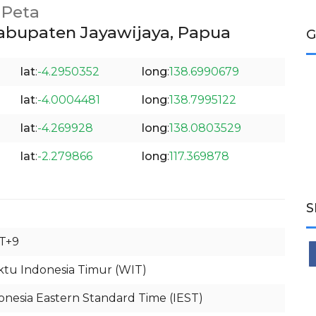
Peta
abupaten Jayawijaya, Papua
G
lat
:
-4.2950352
long
:
138.6990679
lat
:
-4.0004481
long
:
138.7995122
lat
:
-4.269928
long
:
138.0803529
lat
:
-2.279866
long
:
117.369878
S
T+9
tu Indonesia Timur (WIT)
onesia Eastern Standard Time (IEST)