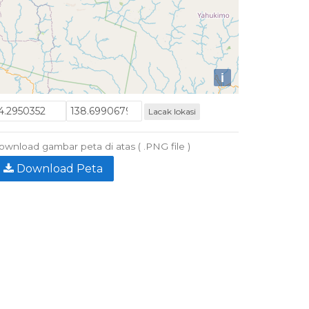
i
Lacak lokasi
wnload gambar peta di atas ( .PNG file )
Download Peta