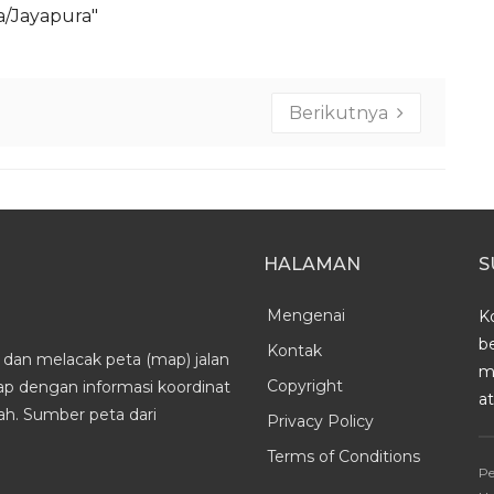
ia/Jayapura"
Berikutnya
HALAMAN
S
Mengenai
K
b
Kontak
dan melacak peta (map) jalan
m
Copyright
kap dengan informasi koordinat
a
h. Sumber peta dari
Privacy Policy
Terms of Conditions
Pe