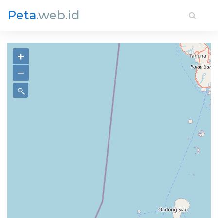
Peta
.web.id
+
−