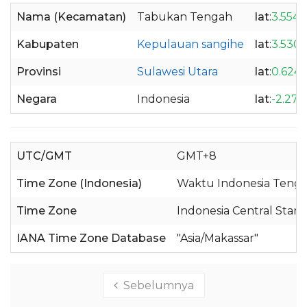
Nama (Kecamatan)
Tabukan Tengah
lat
:
3.5549
Kabupaten
Kepulauan sangihe
lat
:
3.530
Provinsi
Sulawesi Utara
lat
:
0.624
Negara
Indonesia
lat
:
-2.279
UTC/GMT
GMT+8
Time Zone (Indonesia)
Waktu Indonesia Tenga
Time Zone
Indonesia Central Stan
IANA Time Zone Database
"Asia/Makassar"
Sebelumnya