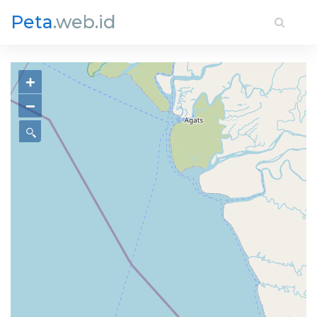
Peta
.web.id
+
−