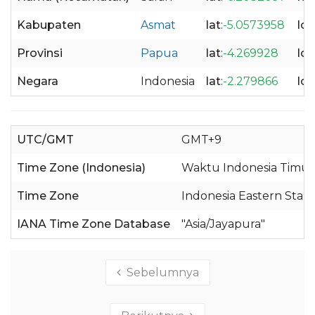
Kabupaten
Asmat
lat
:
-5.0573958
lo
Provinsi
Papua
lat
:
-4.269928
lo
Negara
Indonesia
lat
:
-2.279866
lo
UTC/GMT
GMT+9
Time Zone (Indonesia)
Waktu Indonesia Timur
Time Zone
Indonesia Eastern Stan
IANA Time Zone Database
"Asia/Jayapura"
Sebelumnya