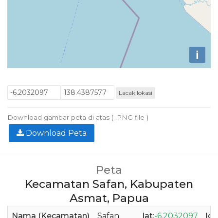
i
Lacak lokasi
Download gambar peta di atas ( .PNG file )
Download Peta
Peta
Kecamatan Safan, Kabupaten
Asmat, Papua
Nama (Kecamatan)
Safan
lat
:
-6.2032097
lo