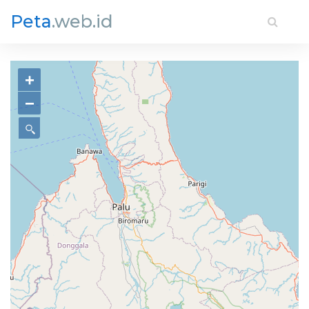
Peta
.web.id
+
−