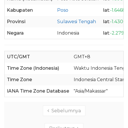
Kabupaten
Poso
lat
:
-1.6468
Provinsi
Sulawesi Tengah
lat
:
-1.4300
Negara
Indonesia
lat
:
-2.2798
UTC/GMT
GMT+8
Time Zone (Indonesia)
Waktu Indonesia Tenga
Time Zone
Indonesia Central Stan
IANA Time Zone Database
"Asia/Makassar"
Sebelumnya