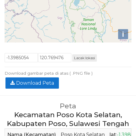
i
Lacak lokasi
Download gambar peta di atas ( .PNG file )
Download Peta
Peta
Kecamatan Poso Kota Selatan,
Kabupaten Poso, Sulawesi Tengah
Nama (Kecamatan)
Poso Kota Selatan
lat
:
-1.3985