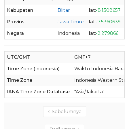
Kabupaten
Blitar
lat
:
-8.1308657
l
Provinsi
Jawa Timur
lat
:
-7.5360639
l
Negara
Indonesia
lat
:
-2.279866
l
UTC/GMT
GMT+7
Time Zone (Indonesia)
Waktu Indonesia Barat 
Time Zone
Indonesia Western Sta
IANA Time Zone Database
"Asia/Jakarta"
Sebelumnya