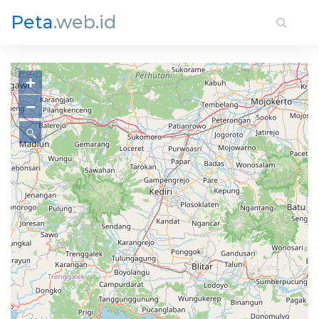
Peta
.web.id
+
−