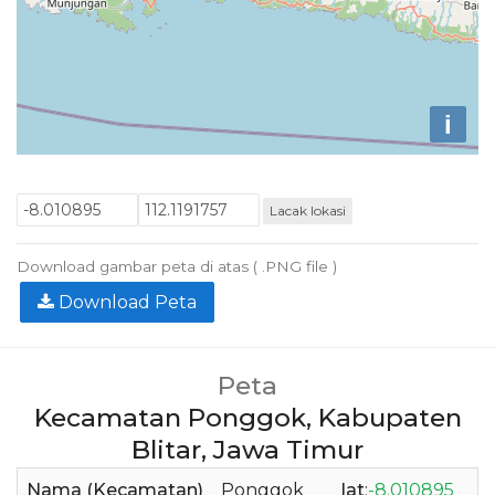
i
Lacak lokasi
Download gambar peta di atas ( .PNG file )
Download Peta
Peta
Kecamatan Ponggok, Kabupaten
Blitar, Jawa Timur
Nama (Kecamatan)
Ponggok
lat
:
-8.010895
l