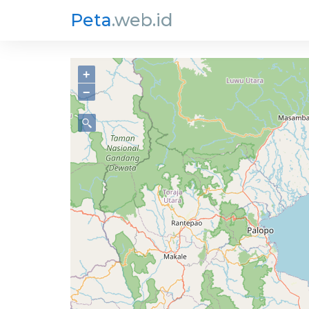
Peta
.web.id
+
−