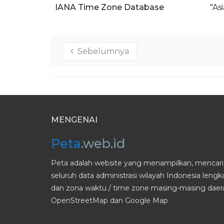
IANA Time Zone Database
"As
Sebelumnya
MENGENAI
Peta
.web.id
Peta adalah website yang menampilkan, mencari 
seluruh data administrasi wilayah Indonesia leng
dan zona waktu / time zone masing-masing daera
OpenStreetMap dan Google Map