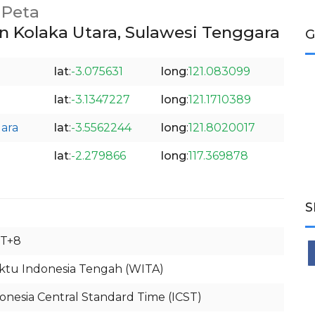
Peta
 Kolaka Utara, Sulawesi Tenggara
G
lat
:
-3.075631
long
:
121.083099
lat
:
-3.1347227
long
:
121.1710389
ara
lat
:
-3.5562244
long
:
121.8020017
lat
:
-2.279866
long
:
117.369878
S
T+8
tu Indonesia Tengah (WITA)
onesia Central Standard Time (ICST)