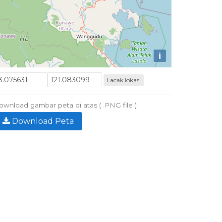
i
Lacak lokasi
wnload gambar peta di atas ( .PNG file )
Download Peta