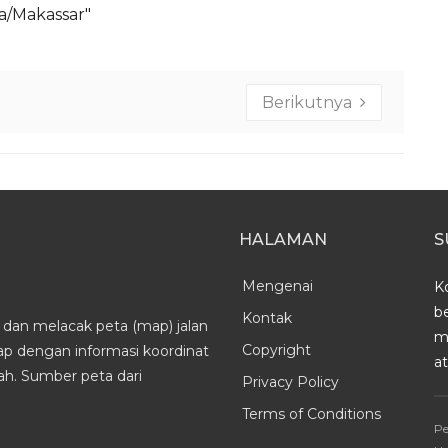
ia/Makassar"
Berikutnya
HALAMAN
S
Mengenai
K
b
Kontak
dan melacak peta (map) jalan
m
Copyright
kap dengan informasi koordinat
a
h. Sumber peta dari
Privacy Policy
Terms of Conditions
Pe