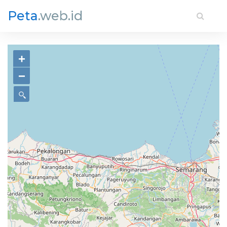
Peta
.web.id
+
−