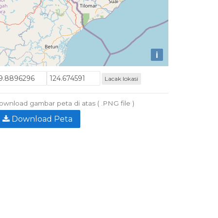
i
Lacak lokasi
wnload gambar peta di atas ( .PNG file )
Download Peta