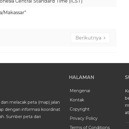
onesia Central Standard Time (ICST)
ia/Makassar"
Berikutnya
HALAMAN
S
Mengenai
K
b
Kontak
dan melacak peta (map) jalan
m
Copyright
kap dengan informasi koordinat
a
h. Sumber peta dari
Privacy Policy
Terms of Conditions