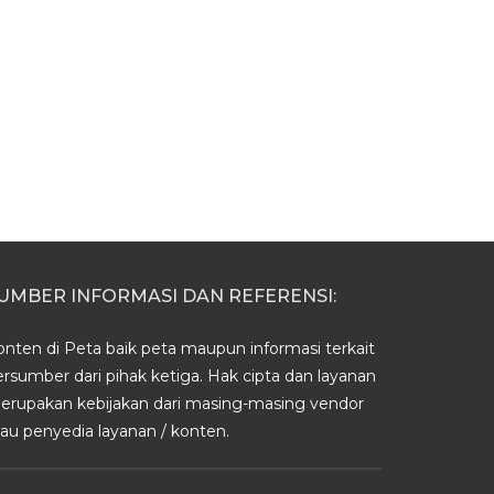
UMBER INFORMASI DAN REFERENSI:
onten di Peta baik peta maupun informasi terkait
ersumber dari pihak ketiga. Hak cipta dan layanan
erupakan kebijakan dari masing-masing vendor
tau penyedia layanan / konten.