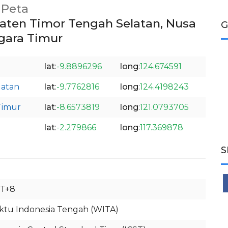
Peta
ten Timor Tengah Selatan, Nusa
G
gara Timur
lat
:
-9.8896296
long
:
124.674591
latan
lat
:
-9.7762816
long
:
124.4198243
Timur
lat
:
-8.6573819
long
:
121.0793705
lat
:
-2.279866
long
:
117.369878
S
T+8
tu Indonesia Tengah (WITA)