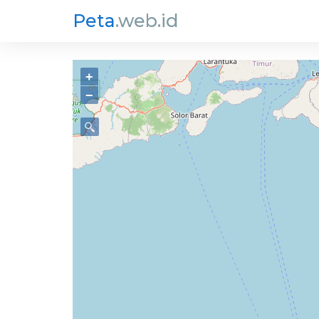
Peta
.web.id
+
−