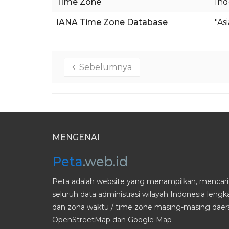
Time Zone
Ind
IANA Time Zone Database
"As
Sebelumnya
MENGENAI
Peta
.web.id
Peta adalah website yang menampilkan, mencari 
seluruh data administrasi wilayah Indonesia leng
dan zona waktu / time zone masing-masing daera
OpenStreetMap dan Google Map