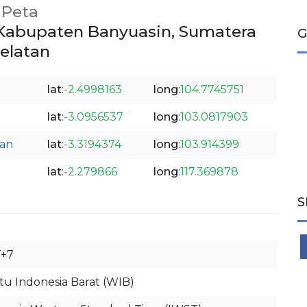
Peta
Kabupaten Banyuasin, Sumatera
G
elatan
lat
:
-2.4998163
long
:
104.7745751
lat
:
-3.0956537
long
:
103.0817903
tan
lat
:
-3.3194374
long
:
103.914399
lat
:
-2.279866
long
:
117.369878
S
+7
u Indonesia Barat (WIB)