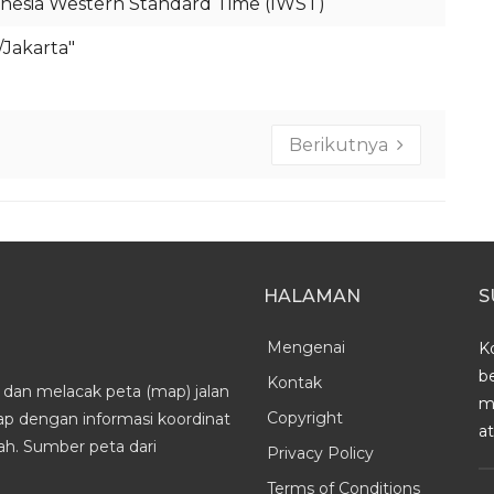
nesia Western Standard Time (IWST)
a/Jakarta"
Berikutnya
HALAMAN
S
Mengenai
K
b
Kontak
dan melacak peta (map) jalan
m
Copyright
kap dengan informasi koordinat
a
h. Sumber peta dari
Privacy Policy
Terms of Conditions