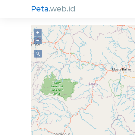
Peta
.web.id
+
−