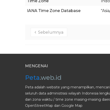
Time Zone
Indo
IANA Time Zone Database
"Asi
Sebelumnya
MENGENAI
Peta
.web.id
Peta adalah website yang menampilkan, mencari 
seluruh data administrasi wilayah Indonesia leng
dan zona waktu / time zone masing-masing daera
OpenStreetMap dan Google Map