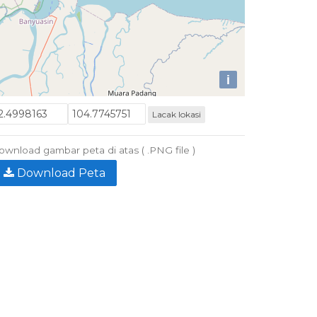
i
Lacak lokasi
wnload gambar peta di atas ( .PNG file )
Download Peta