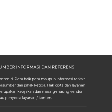
UMBER INFORMASI DAN REFERENSI:
onten di Peta baik peta maupun informasi terkait
ersumber dari pihak ketiga. Hak cipta dan layanan
erupakan kebijakan dari masing-masing vendor
tau penyedia layanan / konten.