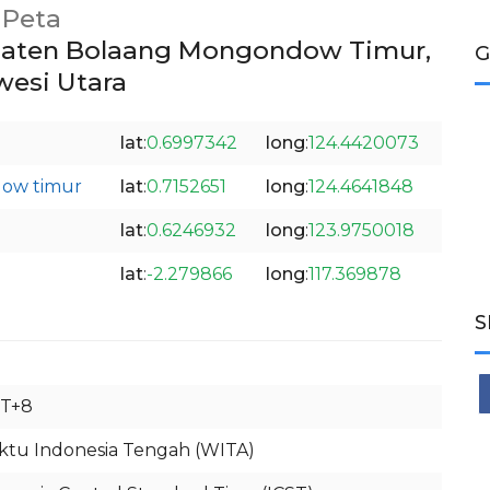
Peta
aten Bolaang Mongondow Timur,
G
wesi Utara
lat
:
0.6997342
long
:
124.4420073
ow timur
lat
:
0.7152651
long
:
124.4641848
lat
:
0.6246932
long
:
123.9750018
lat
:
-2.279866
long
:
117.369878
S
T+8
tu Indonesia Tengah (WITA)