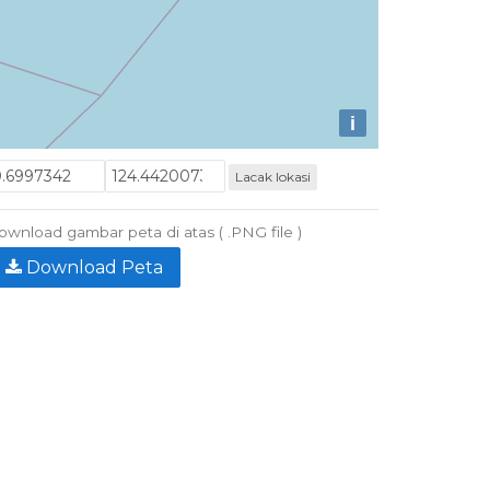
i
Lacak lokasi
wnload gambar peta di atas ( .PNG file )
Download Peta