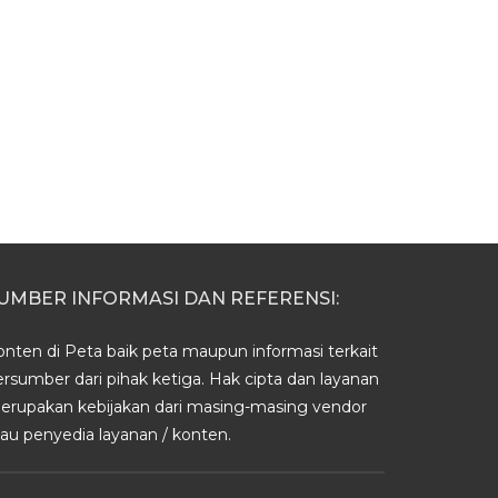
UMBER INFORMASI DAN REFERENSI:
onten di Peta baik peta maupun informasi terkait
ersumber dari pihak ketiga. Hak cipta dan layanan
erupakan kebijakan dari masing-masing vendor
tau penyedia layanan / konten.