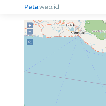
Peta
.web.id
+
−