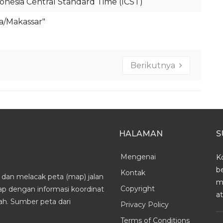
onesia Central Standard Time (ICST)
ia/Makassar"
Berikutnya
HALAMAN
S
Mengenai
K
b
Kontak
dan melacak peta (map) jalan
m
Copyright
kap dengan informasi koordinat
a
h. Sumber peta dari
Privacy Policy
Terms of Conditions