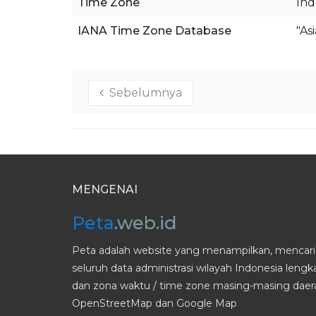
Time Zone
Ind
IANA Time Zone Database
"As
Sebelumnya
MENGENAI
Peta
.web.id
Peta adalah website yang menampilkan, mencari 
seluruh data administrasi wilayah Indonesia leng
dan zona waktu / time zone masing-masing daera
OpenStreetMap dan Google Map