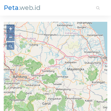
Peta
.web.id
+
−