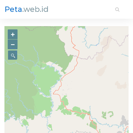
Peta
.web.id
+
−