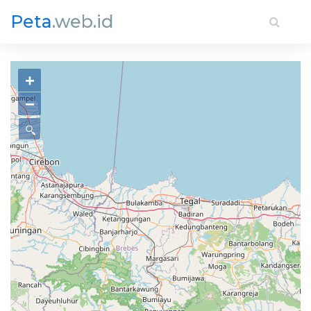
Peta
.web.id
+
−