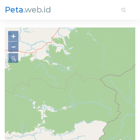
Peta
.web.id
+
−