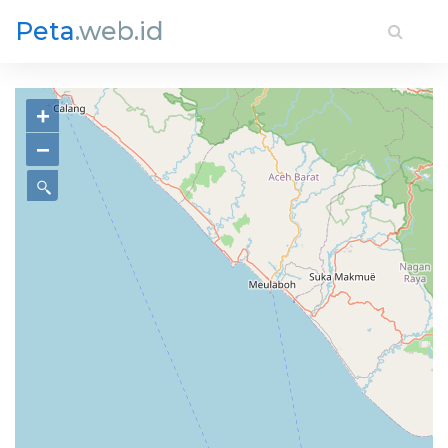
Peta
.web.id
+
−