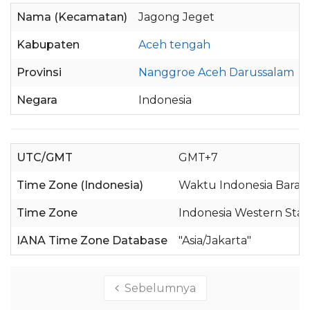
Nama (Kecamatan)
Jagong Jeget
l
Kabupaten
Aceh tengah
l
Provinsi
Nanggroe Aceh Darussalam
l
Negara
Indonesia
l
UTC/GMT
GMT+7
Time Zone (Indonesia)
Waktu Indonesia Barat 
Time Zone
Indonesia Western Sta
IANA Time Zone Database
"Asia/Jakarta"
Sebelumnya