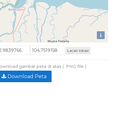
i
Lacak lokasi
wnload gambar peta di atas ( .PNG file )
Download Peta