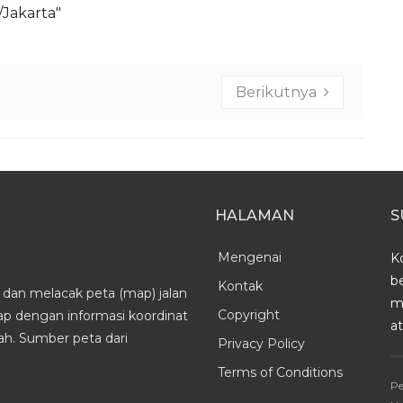
a/Jakarta"
Berikutnya
HALAMAN
S
Mengenai
K
b
Kontak
dan melacak peta (map) jalan
m
Copyright
kap dengan informasi koordinat
a
h. Sumber peta dari
Privacy Policy
Terms of Conditions
Pe