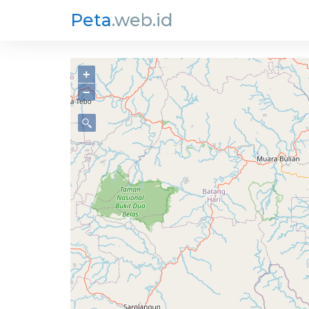
Peta
.web.id
+
−