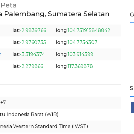
Peta
ota Palembang, Sumatera Selatan
G
lat
:
-2.9839766
long
:
104.751915848842
lat
:
-2.9760735
long
:
104.7754307
n
lat
:
-3.3194374
long
:
103.914399
lat
:
-2.279866
long
:
117.369878
S
+7
u Indonesia Barat (WIB)
nesia Western Standard Time (IWST)