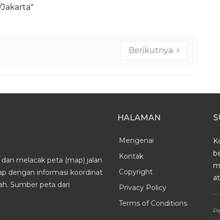
a/Jakarta"
Berikutnya
HALAMAN
S
Mengenai
K
b
Kontak
dan melacak peta (map) jalan
m
Copyright
kap dengan informasi koordinat
a
h. Sumber peta dari
Privacy Policy
Terms of Conditions
Pe