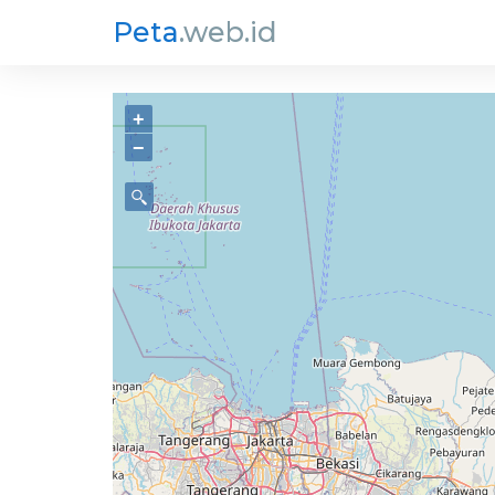
Peta
.web.id
+
−