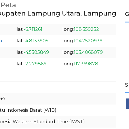
Peta
abupaten Lampung Utara, Lampung
G
lat
:
-6.711261
long
:
108.559252
a
lat
:
-4.8133905
long
:
104.7520939
lat
:
-4.5585849
long
:
105.4068079
lat
:
-2.279866
long
:
117.369878
S
+7
u Indonesia Barat (WIB)
nesia Western Standard Time (IWST)