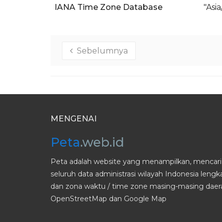
IANA Time Zone Database
"Asi
Sebelumnya
MENGENAI
Peta
.web.id
Peta adalah website yang menampilkan, mencari 
seluruh data administrasi wilayah Indonesia leng
dan zona waktu / time zone masing-masing daera
OpenStreetMap dan Google Map