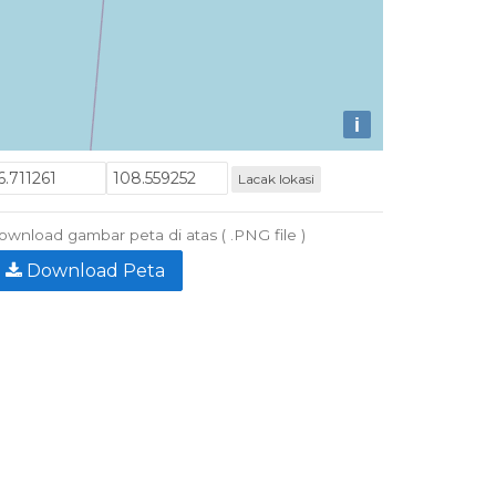
i
Lacak lokasi
wnload gambar peta di atas ( .PNG file )
Download Peta