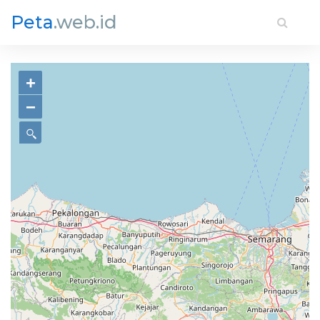
Peta
.web.id
+
−