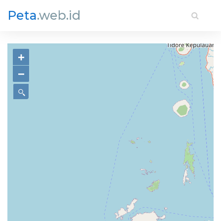
Peta
.web.id
+
−