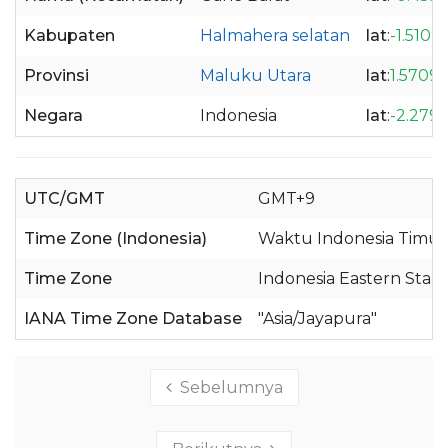
Kabupaten
Halmahera selatan
lat
:
-1.5109
Provinsi
Maluku Utara
lat
:
1.5709
Negara
Indonesia
lat
:
-2.279
UTC/GMT
GMT+9
Time Zone (Indonesia)
Waktu Indonesia Timur
Time Zone
Indonesia Eastern Stan
IANA Time Zone Database
"Asia/Jayapura"
Sebelumnya