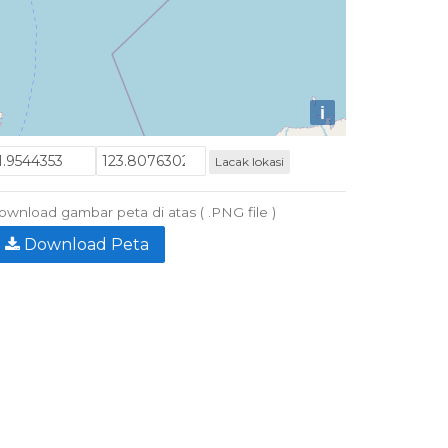
i
Lacak lokasi
wnload gambar peta di atas ( .PNG file )
Download Peta