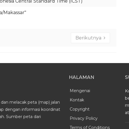
onesia Central Standard Time (ICST)
ia/Makassar"
Berikutnya
HALAMAN
S
Mengenai
K
b
Kontak
dan melacak peta (map) jalan
m
Copyright
kap dengan informasi koordinat
a
h. Sumber peta dari
Privacy Policy
Terms of Conditions