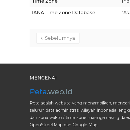
Time Zone
Ind
IANA Time Zone Database
"As
Sebelumnya
MENGENAI
Peta
.web.id
Peta adalah website yang menampilkan, mencari 
seluruh data administrasi wilayah Indonesia leng
dan zona waktu / time zone masing-masing daera
OpenStreetMap dan Google Map