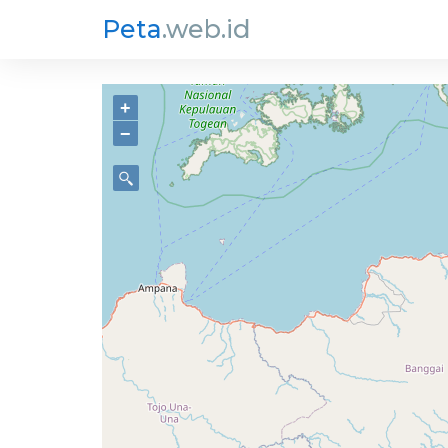
Peta
.web.id
+
−