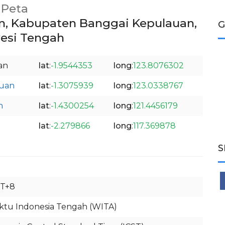
Peta
, Kabupaten Banggai Kepulauan,
G
esi Tengah
an
lat
:
-1.9544353
long
:
123.8076302
auan
lat
:
-1.3075939
long
:
123.0338767
h
lat
:
-1.4300254
long
:
121.4456179
lat
:
-2.279866
long
:
117.369878
S
T+8
tu Indonesia Tengah (WITA)