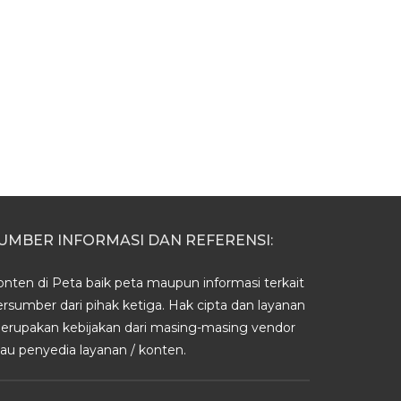
UMBER INFORMASI DAN REFERENSI:
onten di Peta baik peta maupun informasi terkait
ersumber dari pihak ketiga. Hak cipta dan layanan
erupakan kebijakan dari masing-masing vendor
tau penyedia layanan / konten.