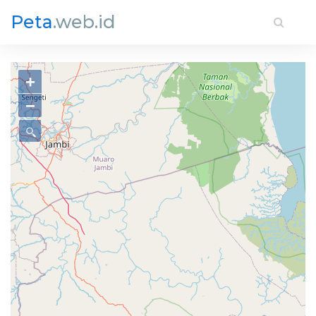
Peta
.web.id
+
−