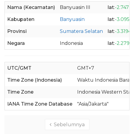
Nama (Kecamatan)
Banyuasin III
lat
:
-2.7479
Kabupaten
Banyuasin
lat
:
-3.0956
Provinsi
Sumatera Selatan
lat
:
-3.3194
Negara
Indonesia
lat
:
-2.2798
UTC/GMT
GMT+7
Time Zone (Indonesia)
Waktu Indonesia Barat 
Time Zone
Indonesia Western Sta
IANA Time Zone Database
"Asia/Jakarta"
Sebelumnya