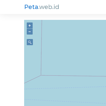
Peta
.web.id
+
−