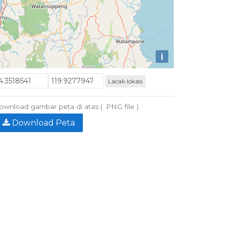
i
Lacak lokasi
wnload gambar peta di atas ( .PNG file )
Download Peta