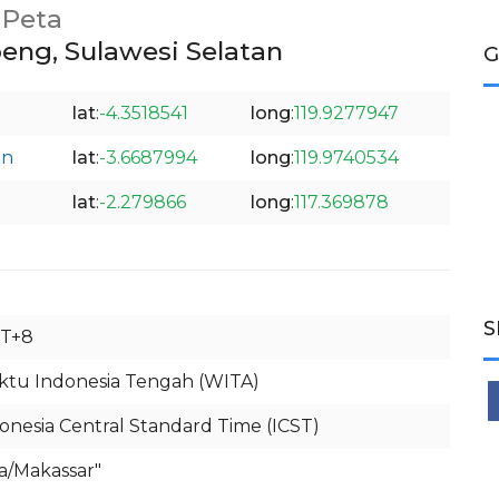
Peta
ng, Sulawesi Selatan
G
lat
:
-4.3518541
long
:
119.9277947
an
lat
:
-3.6687994
long
:
119.9740534
lat
:
-2.279866
long
:
117.369878
S
T+8
tu Indonesia Tengah (WITA)
onesia Central Standard Time (ICST)
ia/Makassar"