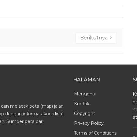
Berikutnya
HALAMAN
S
Mengenai
K
b
Kontak
dan melacak peta (map) jalan
m
Copyright
kap dengan informasi koordinat
a
h. Sumber peta dari
Privacy Policy
Terms of Conditions