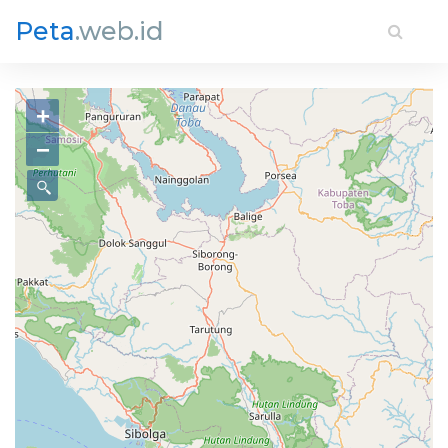
Peta
.web.id
+
−