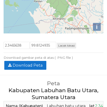
i
Lacak lokasi
Download gambar peta di atas ( .PNG file )
Download Peta
Peta
Kabupaten Labuhan Batu Utara,
Sumatera Utara
Nama (Kabupaten)
Labuhan batu utara
lat
:
2.346