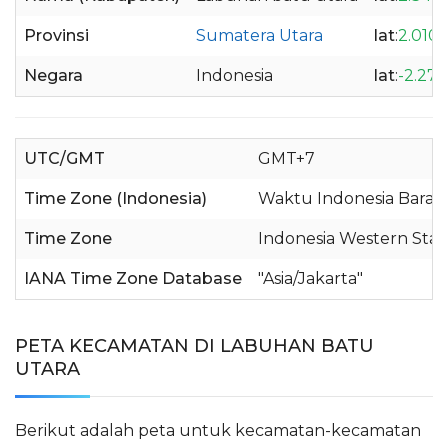
Provinsi
Sumatera Utara
lat
:
2.010
Negara
Indonesia
lat
:
-2.27
UTC/GMT
GMT+7
Time Zone (Indonesia)
Waktu Indonesia Barat 
Time Zone
Indonesia Western Sta
IANA Time Zone Database
"Asia/Jakarta"
PETA KECAMATAN DI LABUHAN BATU
UTARA
Berikut adalah peta untuk kecamatan-kecamatan